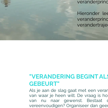
veranderprinc
​Hieronder l
veranderpri
verandertraje
"VERANDERING BEGINT ALS
GEBEURT"
Als je aan de slag gaat met een veran
van waar je heen wilt. De vraag is ho
van nu naar gewenst. Bestaat 
vereenvoudigen? Organiseer dan geen