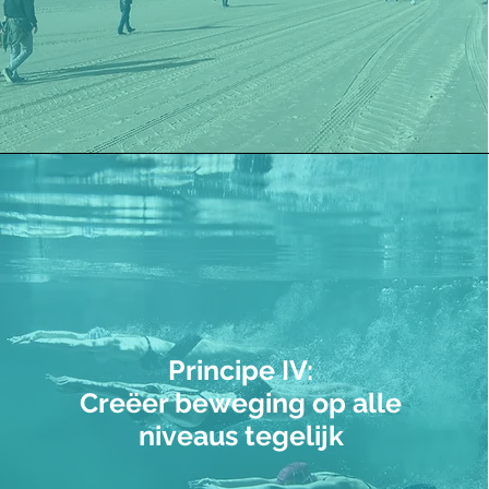
Principe IV:
Creëer beweging
op alle
niveaus tegelijk