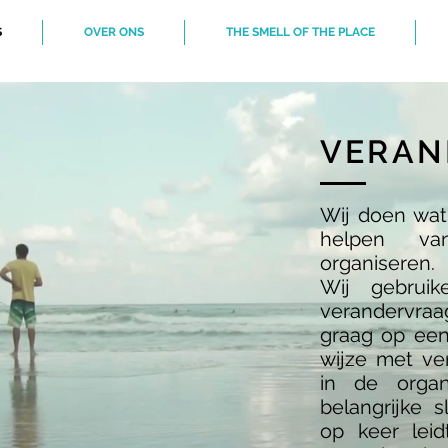
S
OVER ONS
THE SMELL OF THE PLACE
VERAN
Wij doen wat
helpen va
organiseren.
Wij gebrui
verandervr
graag op een
wijze met ve
in de organ
belangrijke s
op keer lei