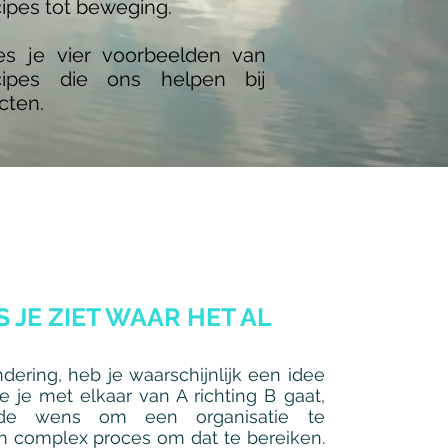
ipes tot beweging.
ees je vier voorbeelden van
ncipes die ons helpen bij
cten.
 JE ZIET WAAR HET AL
dering, heb je waarschijnlijk een idee
e je met elkaar van A richting B gaat,
de wens om een organisatie te
 complex proces om dat te bereiken.