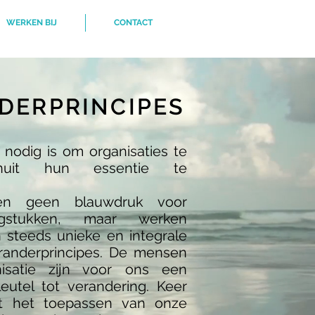
WERKEN BIJ
CONTACT
DERPRINCIPES
 nodig is om organisaties te
nuit hun essentie te
ken geen blauwdruk voor
aagstukken, maar werken
 steeds unieke en integrale
randerprincipes. De mensen
isatie zijn voor ons een
leutel tot verandering. Keer
dt het toepassen van onze