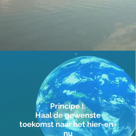
Principe I:
Haal de gewenste
toekomst naar het hier-en-
nu