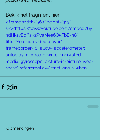
Bekijk het fragment hier:
<iframe width="560" height="315" 
src="https://www.youtube.com/embed/6y
hdHks7BbI?si=zPyaMee6O5FbE-h8" 
title="YouTube video player" 
frameborder="0" allow="accelerometer; 
autoplay; clipboard-write; encrypted-
media; gyroscope; picture-in-picture; web-
share" referrerpolicy="strict-origin-when-
cross-origin" allowfullscreen></iframe>
Opmerkingen