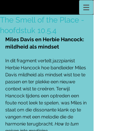
The Smell of the Place -
hoofdstuk 10.5.4
Miles Davis en Herbie Hancock: 
mildheid als mindset
In dit fragment vertelt jazzpianist 
Herbie Hancock hoe bandleider Miles 
Davis mildheid als mindset wist toe te 
passen en ter plekke een nieuwe 
context wist te creëren. Terwijl 
Hancock tijdens een optreden een 
foute noot leek te spelen, was Miles in 
staat om die dissonante klank op te 
vangen met een melodie die de 
harmonie terugbracht. 
How to turn 
poison into medicine.